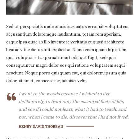
Sed ut perspiciatis unde omnis iste natus error sit voluptatem
accusantium doloremque laudantium, totam rem aperiam,
eaque ipsa quae ab illo inventore veritatis et quasi architecto
beatae vitae dicta sunt explicabo. Nemo enim ipsam luptatem
quia voluptas sit aspernatur aut odit aut fugit, sed quia
consequuntur magni dolor eos qui ratione voluptatem sequi
nesciunt. Neque porro quisquam est, qui dolorem ipsum quia
dolor sit amet, consectetur, adipisci velit.
I went to the woods because I wished to live
deliberately, to front only the essential facts of life,
and see if I could not learn what it had to teach, and
not, when I came to die, discover that I had not lived.
HENRY DAVID THOREAU