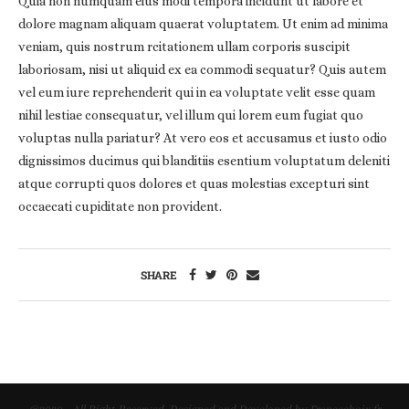
Quia non numquam eius modi tempora incidunt ut labore et
dolore magnam aliquam quaerat voluptatem. Ut enim ad minima
veniam, quis nostrum rcitationem ullam corporis suscipit
laboriosam, nisi ut aliquid ex ea commodi sequatur? Quis autem
vel eum iure reprehenderit qui in ea voluptate velit esse quam
nihil lestiae consequatur, vel illum qui lorem eum fugiat quo
voluptas nulla pariatur? At vero eos et accusamus et iusto odio
dignissimos ducimus qui blanditiis esentium voluptatum deleniti
atque corrupti quos dolores et quas molestias excepturi sint
occaecati cupiditate non provident.
SHARE
@2020 - All Right Reserved. Designed and Developed by Francechoix.fr