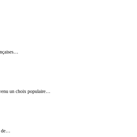
rançaises…
 devenu un choix populaire…
té de…