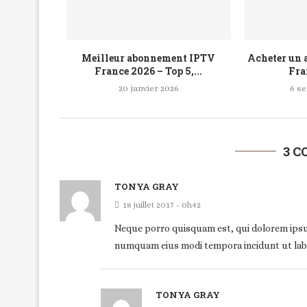
Meilleur abonnement IPTV
Acheter un
France 2026 – Top 5,...
Fran
20 janvier 2026
6 s
3 
TONYA GRAY
18 juillet 2017 - 0h42
Neque porro quisquam est, qui dolorem ipsum 
numquam eius modi tempora incidunt ut lab
TONYA GRAY